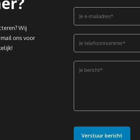
ner?
teren? Wij
 mail ons voor
lijk!