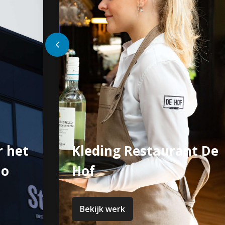
On- en offline
t De
reclamecampagne
Praxis
Bekijk werk