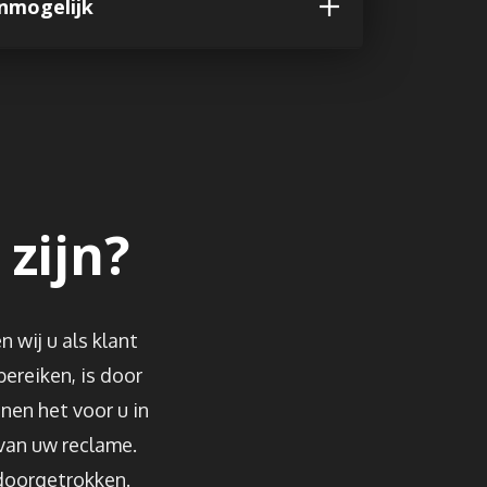
onmogelijk
 zijn?
wij u als klant
bereiken, is door
nnen het voor u in
 van uw reclame.
 doorgetrokken.