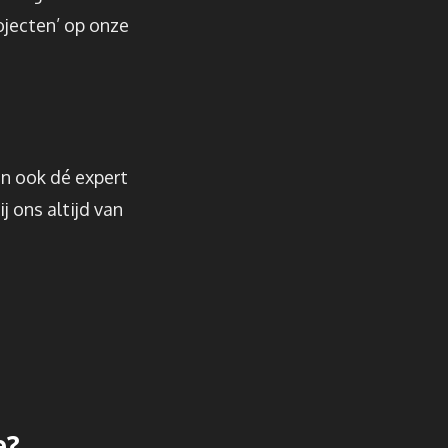
ojecten’ op onze
an ook dé expert
j ons altijd van
e?