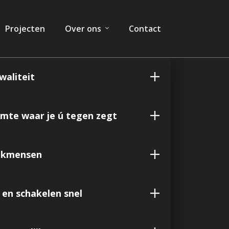
Projecten
Over ons
Contact
2
waliteit
imte waar je ú tegen zegt
vakmensen
en schakelen snel